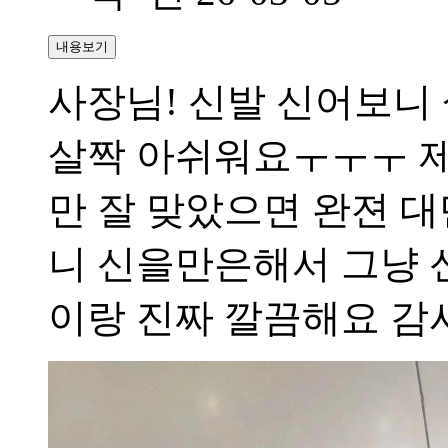
내용보기
사장님! 신발 신어보니 
살짝 아쉬워요ㅜㅜㅜ 제
만 잘 맞았으면 완젼 대
니 신을만은해서 그냥 
이랑 진짜 깔끔해요 감