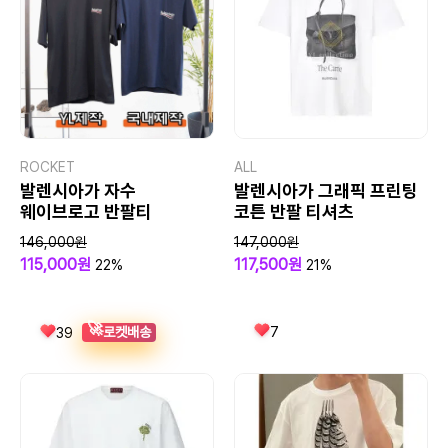
ROCKET
ALL
발렌시아가 자수
발렌시아가 그래픽 프린팅
웨이브로고 반팔티
코튼 반팔 티셔츠
146,000원
147,000원
115,000원
117,500원
22%
21%
🚀
7
로켓배송
39