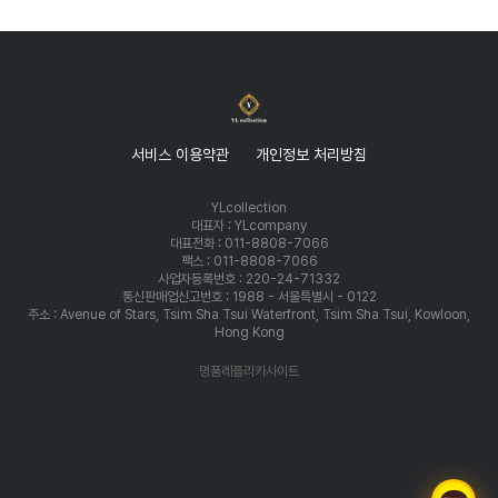
서비스 이용약관
개인정보 처리방침
YLcollection
대표자 : YLcompany
대표전화 : 011-8808-7066
팩스 : 011-8808-7066
사업자등록번호 : 220-24-71332
통신판매업신고번호 : 1988 - 서울특별시 - 0122
주소 : Avenue of Stars, Tsim Sha Tsui Waterfront, Tsim Sha Tsui, Kowloon,
Hong Kong
명품레플리카사이트