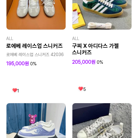
ALL
ALL
로에베 레이스업 스니커즈
구찌 X 아디다스 가젤
스니커즈
로에베 레이스업 스니커즈 42036
205,000원
0%
195,000원
0%
5
1