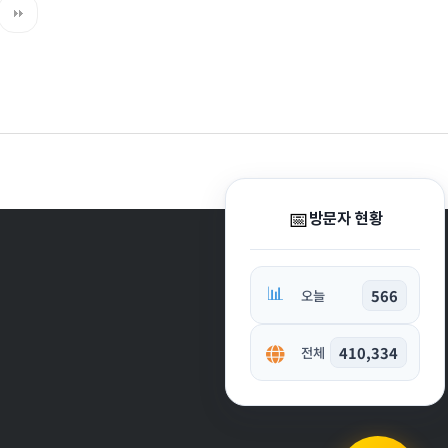
📅
방문자 현황
📊
566
오늘
410,334
전체