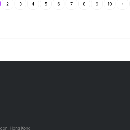
2
3
4
5
6
7
8
9
10
wloon, Hong Kong