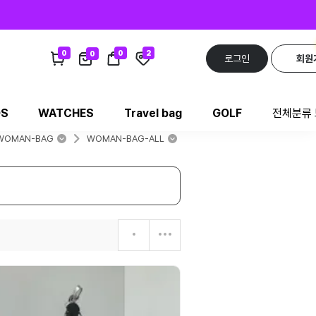
0
0
2
0
로그인
회원
DS
WATCHES
Travel bag
GOLF
전체분류
WOMAN-BAG
WOMAN-BAG-ALL