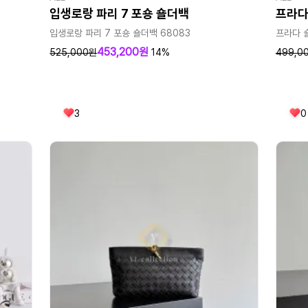
입생로랑 파리 7 포숑 숄더백
프라다
입생로랑 파리 7 포숑 숄더백 68083
프라다 
453,200원
525,000원
14%
499,0
3
0