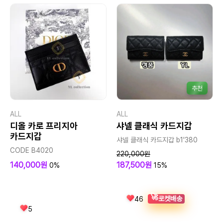
추천
ALL
ALL
디올 카로 프리지아
샤넬 클래식 카드지갑
카드지갑
샤넬 클래식 카드지갑 b1'380
CODE B4020
220,000원
140,000원
187,500원
0%
15%
🚀
로켓배송
46
5