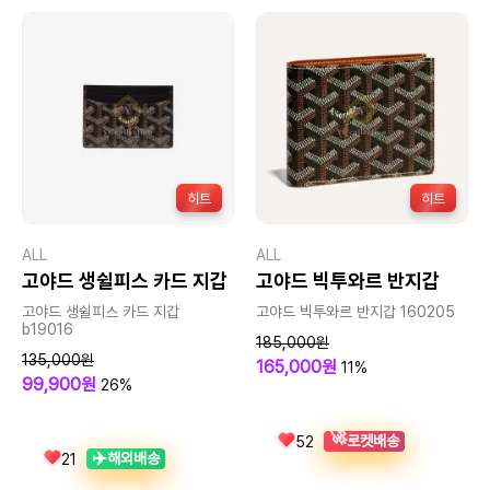
히트
히트
ALL
ALL
고야드 생쉴피스 카드 지갑
고야드 빅투와르 반지갑
고야드 생쉴피스 카드 지갑
고야드 빅투와르 반지갑 160205
b19016
185,000원
135,000원
165,000원
11%
99,900원
26%
🚀
로켓배송
52
✈️
해외배송
21