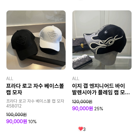
ALL
ALL
프라다 로고 자수 베이스볼
이지 갭 엔지니어드 바이
캡 모자
발렌시아가 플레임 캡 모자
칸예 웨스트
프라다 로고 자수 베이스볼 캡 모자
120,000원
458012
90,000원
25%
100,000원
90,000원
10%
3