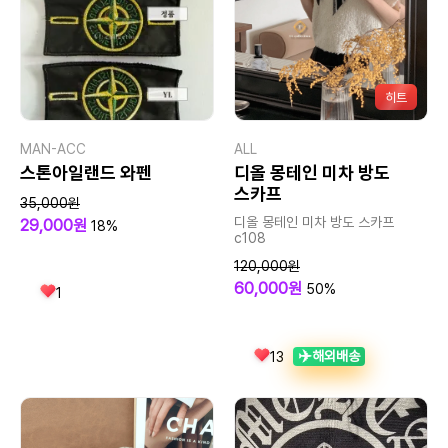
히트
MAN-ACC
ALL
스톤아일랜드 와펜
디올 몽테인 미차 방도
스카프
35,000원
디올 몽테인 미차 방도 스카프
29,000원
18%
c108
120,000원
60,000원
50%
1
✈️
해외배송
13