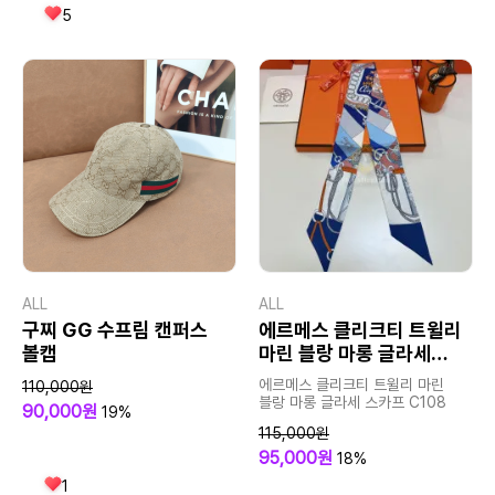
5
ALL
ALL
구찌 GG 수프림 캔퍼스
에르메스 클리크티 트윌리
볼캡
마린 블랑 마롱 글라세
스카프
에르메스 클리크티 트윌리 마린
110,000원
블랑 마롱 글라세 스카프 C108
90,000원
19%
115,000원
95,000원
18%
1