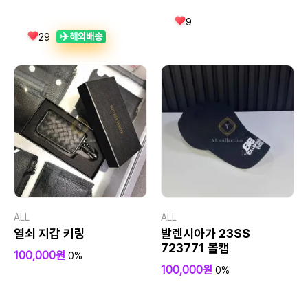
9
✈️
해외배송
29
ALL
ALL
열쇠 지갑 키링
발렌시아가 23SS
723771 볼캡
100,000원
0%
100,000원
0%