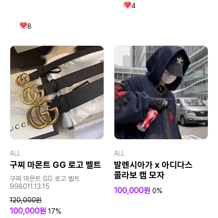
4
8
ALL
ALL
구찌 마몬트 GG 로고 벨트
발렌시아가 x 아디다스
콜라보 캡 모자
구찌 마몬트 GG 로고 벨트
998011.13.15
100,000원
0%
120,000원
100,000원
17%