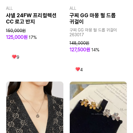
ALL
ALL
샤넬 24FW 프리컬렉션
구찌 GG 마몽 펄 드롭
CC 로고 반지
귀걸이
구찌 GG 마몽 펄 드롭 귀걸이
150,000원
263017
125,000원
17%
148,000원
127,500원
14%
9
4