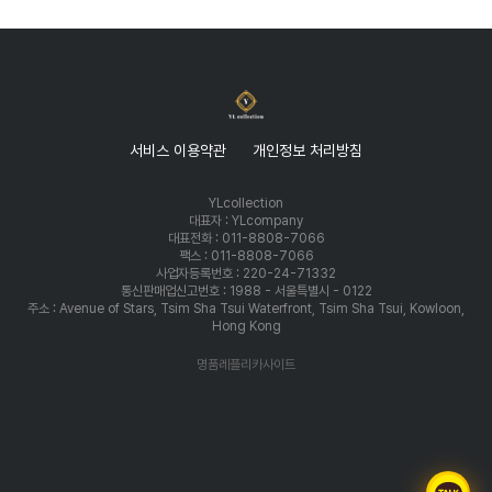
서비스 이용약관
개인정보 처리방침
YLcollection
대표자 : YLcompany
대표전화 : 011-8808-7066
팩스 : 011-8808-7066
사업자등록번호 : 220-24-71332
통신판매업신고번호 : 1988 - 서울특별시 - 0122
주소 : Avenue of Stars, Tsim Sha Tsui Waterfront, Tsim Sha Tsui, Kowloon,
Hong Kong
명품레플리카사이트