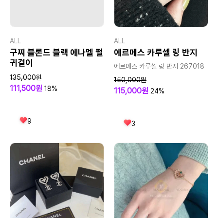
ALL
ALL
구찌 블론드 블랙 에나멜 펄
에르메스 카루셀 링 반지
귀걸이
에르메스 카루셀 링 반지 267018
135,000원
150,000원
111,500원
18%
115,000원
24%
9
3