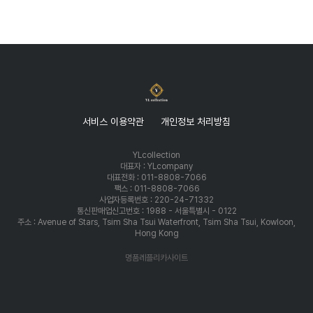
서비스 이용약관
개인정보 처리방침
YLcollection
대표자 : YLcompany
대표전화 : 011-8808-7066
팩스 : 011-8808-7066
사업자등록번호 : 220-24-71332
통신판매업신고번호 : 1988 - 서울특별시 - 0122
주소 : Avenue of Stars, Tsim Sha Tsui Waterfront, Tsim Sha Tsui, Kowloon,
Hong Kong
명품레플리카사이트