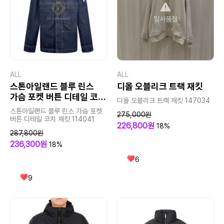
일시품절
ALL
ALL
스톤아일랜드 블루 린스
디올 오블리크 트랙 재킷
가슴 포켓 버튼 디테일 코치
디올 오블리크 트랙 재킷 147034
재킷
스톤아일랜드 블루 린스 가슴 포켓
275,000원
버튼 디테일 코치 재킷 114041
226,800원
18%
287,800원
236,300원
18%
6
9