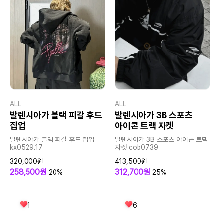
ALL
ALL
발렌시아가 블랙 피갈 후드
발렌시아가 3B 스포츠
집업
아이콘 트랙 자켓
발렌시아가 블랙 피갈 후드 집업
발렌시아가 3B 스포츠 아이콘 트랙
kx0529.17
자켓 cob0739
320,000원
413,500원
258,500원
312,700원
20%
25%
1
6