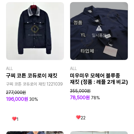
일시품절
ALL
ALL
구찌 코튼 코듀로이 재킷
미우미우 모헤어 블루종
재킷 (정품 : 레플 2개 비교)
구찌 코튼 코듀로이 재킷 1221039
355,000원
277,000원
78,500원
78%
196,000원
30%
22
1