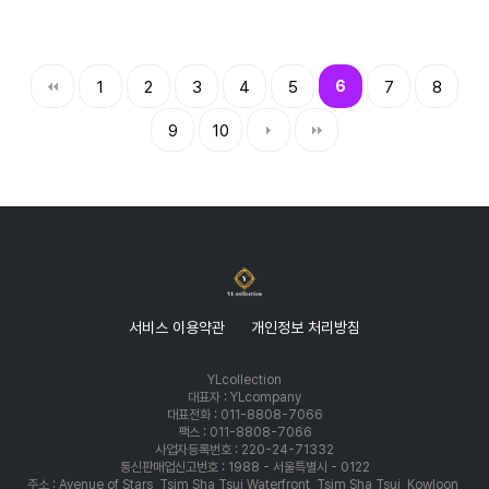
1
2
3
4
5
6
7
8
9
10
서비스 이용약관
개인정보 처리방침
YLcollection
대표자 : YLcompany
대표전화 : 011-8808-7066
팩스 : 011-8808-7066
사업자등록번호 : 220-24-71332
통신판매업신고번호 : 1988 - 서울특별시 - 0122
주소 : Avenue of Stars, Tsim Sha Tsui Waterfront, Tsim Sha Tsui, Kowloon,