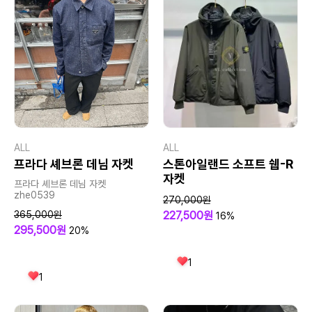
ALL
ALL
프라다 셰브론 데님 자켓
스톤아일랜드 소프트 쉡-R
자켓
프라다 셰브론 데님 자켓
zhe0539
270,000원
365,000원
227,500원
16%
295,500원
20%
1
1