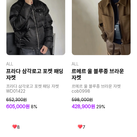
ALL
ALL
프라다 삼각로고 포켓 패딩
르메르 울 블루종 브라운
자켓
자켓
프라다 삼각로고 포켓 패딩 자켓
르메르 울 블루종 브라운 자켓
WD01422
cob0998
652,300원
598,000원
605,000원
428,900원
8%
29%
8
7