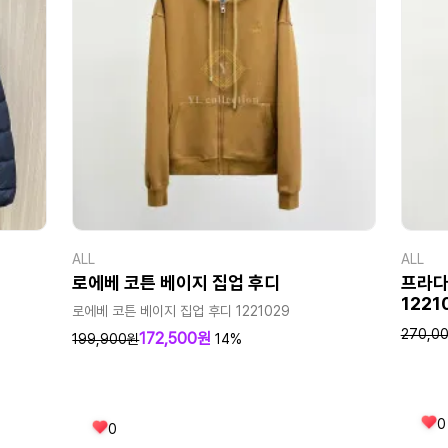
ALL
ALL
로에베 코튼 베이지 집업 후디
프라다
1221
로에베 코튼 베이지 집업 후디 1221029
270,0
172,500원
199,900원
14%
0
0