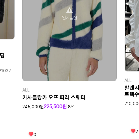
일시품절
패딩
1032
ALL
발렌시
ALL
트랙수
카사블랑카 오프 퍼리 스웨터
210,0
225,500원
245,000원
8%
7
0