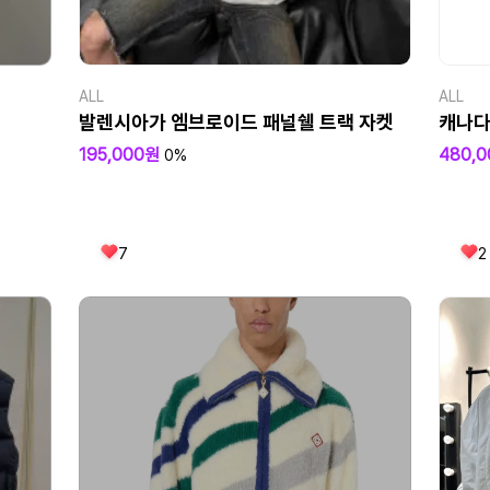
ALL
ALL
발렌시아가 엠브로이드 패널쉘 트랙 자켓
캐나다
195,000원
480,
0%
7
2