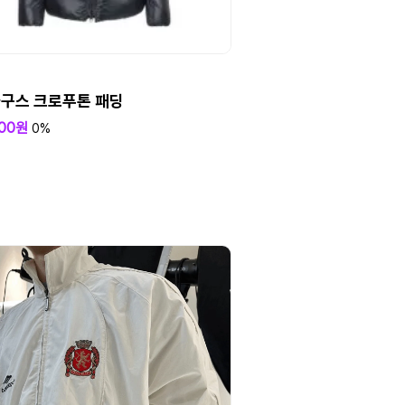
구스 크로푸톤 패딩
000원
0%