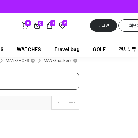
0
0
2
0
로그인
회원
DS
WATCHES
Travel bag
GOLF
전체분류
MAN-SHOES
MAN-Sneakers