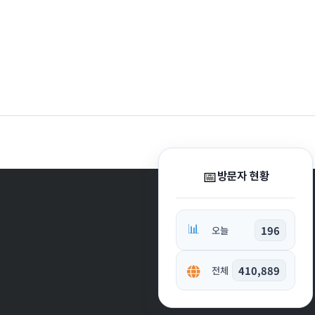
📅
방문자 현황
📊
196
오늘
410,889
전체