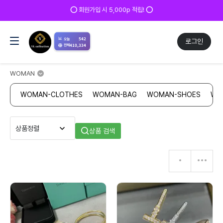
⭕ 회원가입 시 5,000p 적립! ⭕
📊
542
오늘
로그인
410,334
전체
WOMAN
WOMAN-CLOTHES
WOMAN-BAG
WOMAN-SHOES
WO
상품 검색