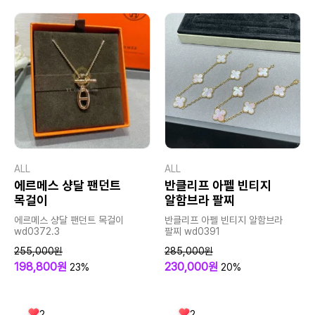
ALL
ALL
에르메스 샹달 팬던트
반클리프 아펠 빈티지
목걸이
알함브라 팔찌
에르메스 샹달 팬던트 목걸이
반클리프 아펠 빈티지 알함브라
wd0372.3
팔찌 wd0391
255,000원
285,000원
198,800원
230,000원
23%
20%
2
2