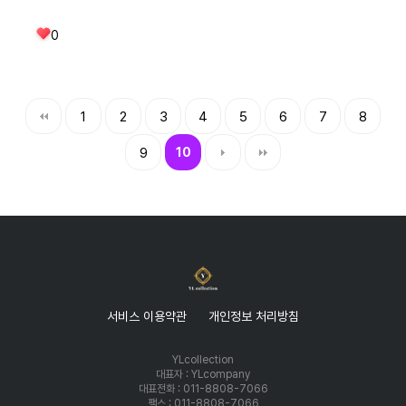
0
1
2
3
4
5
6
7
8
9
10
서비스 이용약관
개인정보 처리방침
YLcollection
대표자 : YLcompany
대표전화 : 011-8808-7066
팩스 : 011-8808-7066