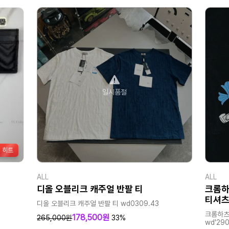
일시품절
히트
ALL
ALL
디올 오블리크 캐주얼 반팔 티
크롬하
티셔
디올 오블리크 캐주얼 반팔 티 wd0309.43
크롬하츠
178,500원
265,000원
33%
wd'290