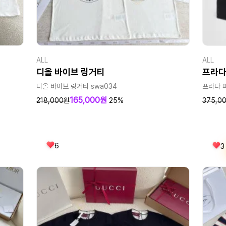
ALL
ALL
디올 바이브 링거티
프라다
디올 바이브 링거티 swa034
프라다 
165,000원
218,000원
25%
375,0
6
3