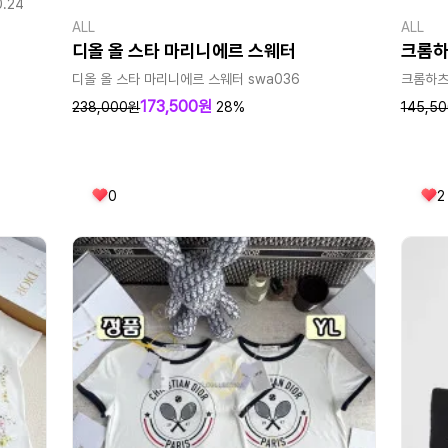
.24
ALL
ALL
디올 올 스타 마리니에르 스웨터
크롬하
디올 올 스타 마리니에르 스웨터 swa036
크롬하츠 
173,500원
238,000원
28%
145,5
0
2