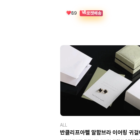
🚀
로켓배송
89
ALL
반클리프아펠 알함브라 이어링 귀걸