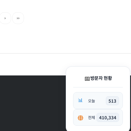
📅
방문자 현황
📊
513
오늘
410,334
전체