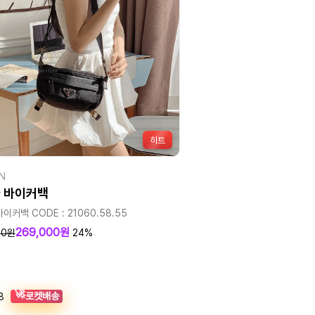
히트
N
 바이커백
이커백 CODE : 21060.58.55
269,000원
00원
24%
🚀
로켓배송
8