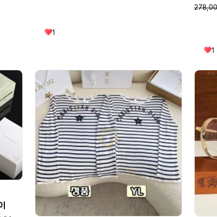
278,0
1
1
이