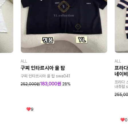
ALL
ALL
구찌 인타르시아 울 탑
프라다
네이비
구찌 인타르시아 울 탑 swa041
프라다 
183,000원
252,000원
28%
내츄럴 s
255,0
9
0