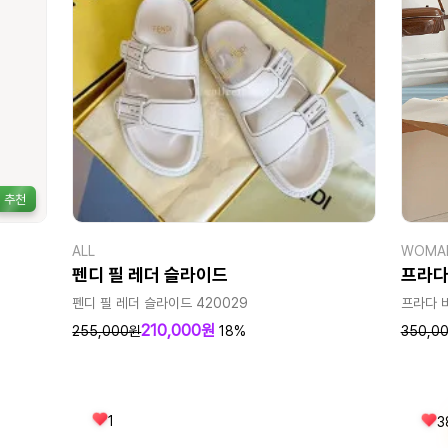
추천
ALL
WOMA
펜디 필 레더 슬라이드
프라다
펜디 필 레더 슬라이드 420029
프라다 바
210,000원
255,000원
18%
350,0
1
3