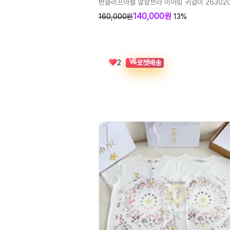
반클리프아펠 알함브라 이어링 귀걸이 263020
140,000원
160,000원
13%
🚀
로켓배송
2