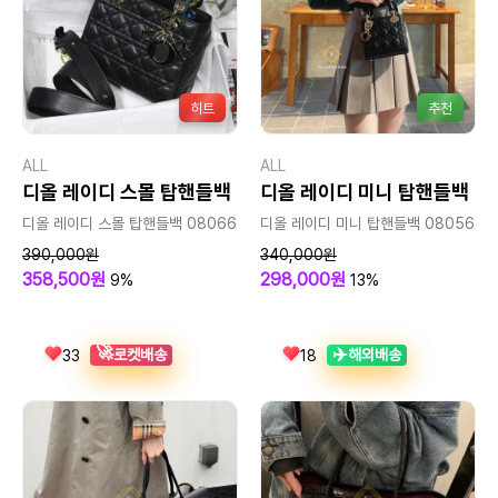
히트
추천
ALL
ALL
디올 레이디 스몰 탑핸들백
디올 레이디 미니 탑핸들백
디올 레이디 스몰 탑핸들백 08066
디올 레이디 미니 탑핸들백 08056
390,000원
340,000원
358,500원
298,000원
9%
13%
🚀
✈️
로켓배송
해외배송
33
18