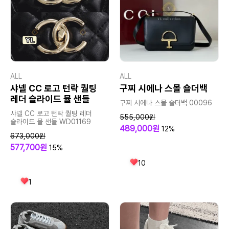
ALL
ALL
샤넬 CC 로고 턴락 퀄팅
구찌 시에나 스몰 숄더백
레더 슬라이드 뮬 샌들
구찌 시에나 스몰 숄더백 00096
샤넬 CC 로고 턴락 퀄팅 레더
555,000원
슬라이드 뮬 샌들 WD01169
489,000원
12%
673,000원
577,700원
15%
10
1