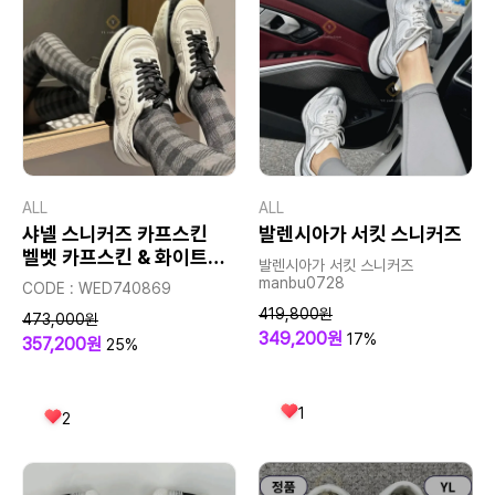
ALL
ALL
샤넬 스니커즈 카프스킨
발렌시아가 서킷 스니커즈
벨벳 카프스킨 & 화이트
발렌시아가 서킷 스니커즈
블랙
manbu0728
CODE : WED740869
419,800원
473,000원
349,200원
17%
357,200원
25%
1
2