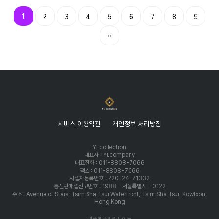
1
2
3
4
5
6
7
8
9
서비스 이용약관
개인정보 처리방침
YLcollection
대표자 : YLcompany
대표전화 : 011-8808-7066
팩스 : 011-8808-7066
사업자등록번호 : 220-24-71332
통신판매업신고번호 : 1988 - 서울특별시 - 0122
주소 : Avenue of Stars, Tsim Sha Tsui Waterfront, Tsim Sha Tsui, Kowloon,
Hong Kong