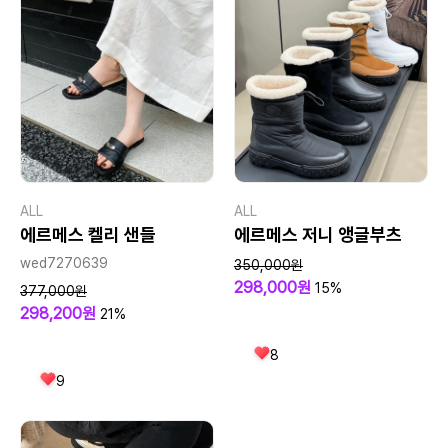
ALL
ALL
에르메스 켈리 샌들
에르메스 저니 앵글부츠
wed7270639
350,000원
298,000원
15%
377,000원
298,200원
21%
8
9