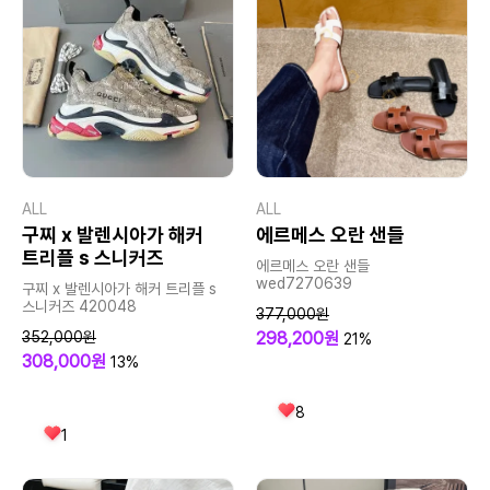
ALL
ALL
구찌 x 발렌시아가 해커
에르메스 오란 샌들
트리플 s 스니커즈
에르메스 오란 샌들
wed7270639
구찌 x 발렌시아가 해커 트리플 s
스니커즈 420048
377,000원
352,000원
298,200원
21%
308,000원
13%
8
1