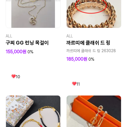
ALL
ALL
구찌 GG 런닝 목걸이
까르띠에 클래쉬 드 링
까르띠에 클래쉬 드 링 263028
155,000원
0%
185,000원
0%
10
11