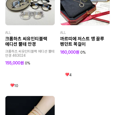
ALL
ALL
크롬하츠 씨유인티블랙
까르띠에 저스트 앵 끌루
에디션 뿔테 안경
펜던트 목걸이
크롬하츠 씨유인티블랙 에디션 뿔테
160,000원
0%
안경 463024
155,000원
0%
4
10