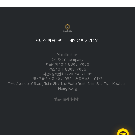
서비스 이용약관
개인정보 처리방침
YLcollection
대표자 : YLcompany
대표전화 : 011-8808-7066
팩스 : 011-8808-7066
사업자등록번호 : 220-24-71332
통신판매업신고번호 : 1988 - 서울특별시 - 0122
주소 : Avenue of Stars, Tsim Sha Tsui Waterfront, Tsim Sha Tsui, Kowloon,
Hong Kong
명품레플리카사이트