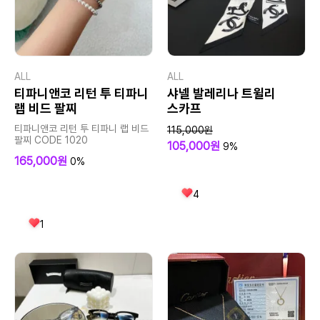
ALL
ALL
티파니앤코 리턴 투 티파니
샤넬 발레리나 트윌리
랩 비드 팔찌
스카프
티파니앤코 리턴 투 티파니 랩 비드
115,000원
팔찌 CODE 1020
105,000원
9%
165,000원
0%
4
1