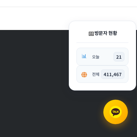
📅
방문자 현황
📊
21
오늘
411,467
전체