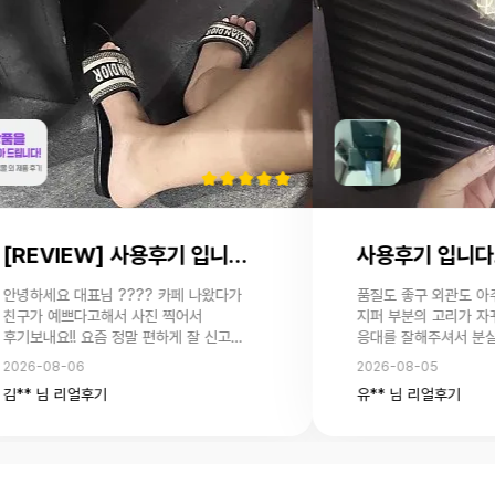
[REVIEW] 사용후기 입니다.
사용후기 입니다.
세요 대표님 ???? 카페 나왔다가
품질도 좋구 외관도 아주 좋아요
 예쁘다고해서 사진 찍어서
지퍼 부분의 고리가 자꾸 빠
내요!! 요즘 정말 편하게 잘 신고
응대를 잘해주셔서 분실된거 
름 내내 신을 듯 ㅎㅎㅎ
없어졌습니다 ㅠㅠ 염치 없지만
-08-06
2026-08-05
 친구가 하나 문의 해달라고 하는데
보내주실수 있으실까요?
 님 리얼후기
유** 님 리얼후기
전달해드리면 찾아주실 수 있나요??