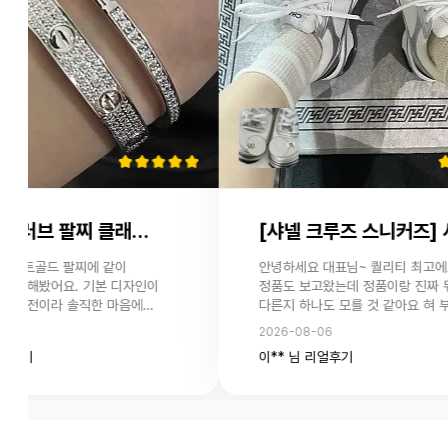
[까르띠에 러브 팔찌 클래식 파베 세팅] 사용후기 입니다.
[샤넬 크루즈 스니커즈] 사용후기 입니다.
골드 팔찌에 같이
안녕하세요 대표님~ 퀄리티 최고에요!
봤어요. 기본 디자인이
정품도 보고왔는데 정품이랑 진짜 뭐가
이라 솔직한 마음에
다른지 하나도 모를 것 같아요 혀 부분이랑
정됐었는데 검수사진
로고도 짱짱하고 마감도 최고에요~ 역시
2026-08-06
도와주시고 친절하게
믿고 주문하는 YL 최고에요! 다만
이** 님 리얼후기
 기다렸어요. 배송은 조금
아쉬웠던건 이 제품은 다른 제품에 비해
퀄리티는 정말 좋고
배송이 너무 오래 걸린 것 같아요 ㅜㅜ 보
네요. 첫 구매였지만
늦어도 3-4주 안에 오던에 이번건 더 걸
또 이용해보려고 합니다.
힘들었었어요 ㅜㅜ 그래도 만족입니다!