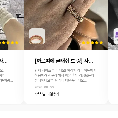
[까르띠에 클래쉬 드 링] 사용후기 입니다.
반지 사이즈 딱이에요! 여러개 레이어드해서
안녕하
착용하려고 구매해서 어울릴까 걱정됐는데
친구가
찰떡이네요^^ 퀄리티 대만족이에요
후기보
감사해요!
다니구 있어요 여
2026-08-06
2026
그리구
박** 님 리얼후기
김**
사진 
통
려서