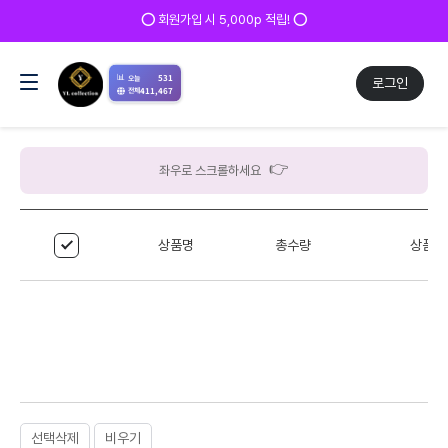
⭕ 회원가입 시 5,000p 적립! ⭕
📊
531
오늘
로그인
411,467
전체
👉
좌우로 스크롤하세요
상품명
총수량
상품 
선택삭제
비우기