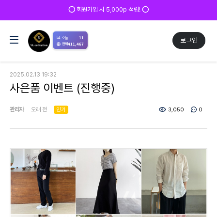
⭕ 회원가입 시 5,000p 적립! ⭕
📊
11
오늘
로그인
411,467
전체
2025.02.13 19:32
사은품 이벤트 (진행중)
관리자
오래 전
인기
3,050
0