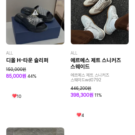
일시품절
ALL
ALL
디올 H-타운 슬리퍼
에르메스 제트 스니커즈
스웨이드
150,000원
에르메스 제트 스니커즈
85,000원
44%
스웨이드wd0792
446,200원
398,300원
11%
10
4