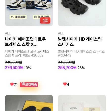
히트
ALL
ALL
나이키 에어조던 1 로우
발렌시아가 HD 레이스업
트래비스 스캇 X
스니커즈
프라그먼트
나이키 에어조던 1 로우 트래비스
발렌시아가 HD 레이스업 스니커즈
스캇 X 프라그먼트 420032
wd0449
340,000원
345,000원
276,500원
258,700원
19%
26%
🚀
4
로켓배송
71