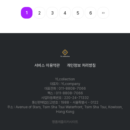
1
2
3
4
5
6
서비스 이용약관
개인정보 처리방침
YLcollection
대표자 : YLcompany
대표전화 : 011-8808-7066
팩스 : 011-8808-7066
사업자등록번호 : 220-24-71332
통신판매업신고번호 : 1988 - 서울특별시 - 0122
주소 : Avenue of Stars, Tsim Sha Tsui Waterfront, Tsim Sha Tsui, Kowloon,
Hong Kong
명품레플리카사이트