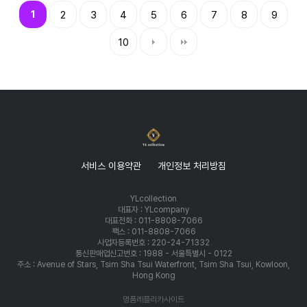
1
2
3
4
5
6
7
8
9
10
서비스 이용약관
개인정보 처리방침
YLcollection
대표자 : YLcompany
대표전화 : 011-8808-7066
팩스 : 011-8808-7066
사업자등록번호 : 220-24-71332
통신판매업신고번호 : 1988 - 서울특별시 - 0122
주소 : Avenue of Stars, Tsim Sha Tsui Waterfront, Tsim Sha Tsui, Kowloon,
Hong Kong
명품레플리카사이트