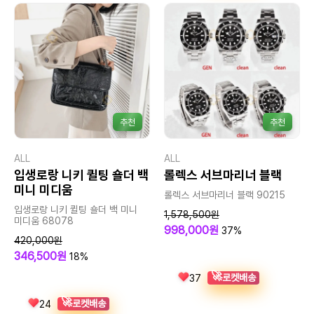
추천
추천
ALL
ALL
입생로랑 니키 퀼팅 숄더 백
롤렉스 서브마리너 블랙
미니 미디움
롤렉스 서브마리너 블랙 90215
입생로랑 니키 퀼팅 숄더 백 미니
1,578,500원
미디움 68078
998,000원
37%
420,000원
346,500원
18%
🚀
로켓배송
37
🚀
로켓배송
24