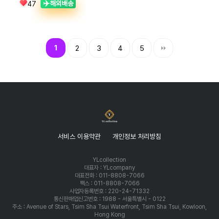
✈️
해외배송
47
1
2
3
4
5
서비스 이용약관
개인정보 처리방침
YLcollection
대표자 : YLcompany
대표전화 : 011-8808-7066
팩스 : 011-8808-7066
사업자등록번호 : 220-24-71332
통신판매업신고번호 : 1988 - 서울특별시 - 0122
주소 : Avenue of Stars, Tsim Sha Tsui Waterfront, Tsim Sha Tsui, Kowloon,
Hong Kong