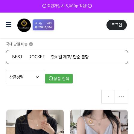
⭕ 회원가입 시 5,000p 적립! ⭕
📊
483
오늘
로그인
410,334
전체
국내 당일 배송
BEST
ROCKET
핫세일 재고/ 단순 불량
상품 검색