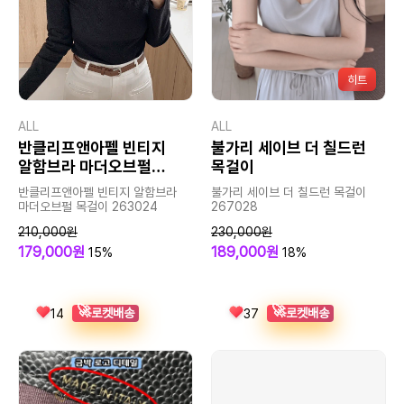
히트
ALL
ALL
반클리프앤아펠 빈티지
불가리 세이브 더 칠드런
알함브라 마더오브펄
목걸이
목걸이
반클리프앤아펠 빈티지 알함브라
불가리 세이브 더 칠드런 목걸이
마더오브펄 목걸이 263024
267028
210,000원
230,000원
179,000원
189,000원
15%
18%
🚀
🚀
로켓배송
로켓배송
14
37