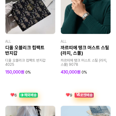
ALL
ALL
디올 오블리크 컴팩트
까르띠에 탱크 머스트 스틸
반지갑
(라지, 스몰)
디올 오블리크 컴팩트 반지갑
까르띠에 탱크 머스트 스틸 (라지,
4025
스몰) 9078
150,000원
430,000원
0%
0%
🚀
✈️
해외배송
로켓배송
6
9