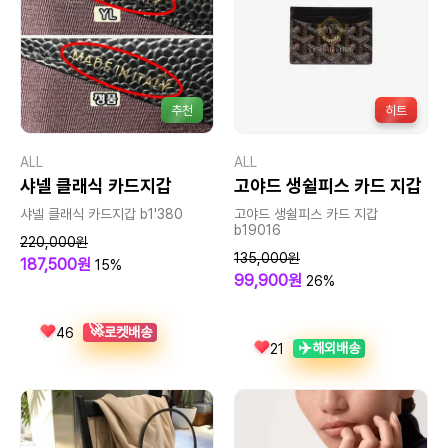
추천
히트
ALL
ALL
샤넬 클래식 카드지갑
고야드 생쉴피스 카드 지갑
샤넬 클래식 카드지갑 b1'380
고야드 생쉴피스 카드 지갑
b19016
220,000원
135,000원
187,500원
15%
99,900원
26%
🚀
로켓배송
46
✈️
해외배송
21