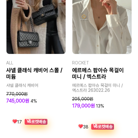
ALL
ROCKET
샤넬 클래식 캐비어 스몰 /
에르메스 팝아슈 목걸이
미듐
미니 / 엑스트라
샤넬 클래식 캐비어
에르메스 팝아슈 목걸이 미니 /
엑스트라 263022.26
770,000원
205,000원
745,000원
4%
179,000원
13%
🚀
로켓배송
17
🚀
로켓배송
38