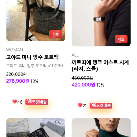
히트
히트
WOMAN
ALL
고야드 미니 앙주 토트백
까르띠에 탱크 머스트 시계
고야드 미니 앙주 토트백 b19060
(라지, 스몰)
320,000원
480,000원
278,900원
13%
420,000원
13%
🚀
로켓배송
46
🚀
로켓배송
21