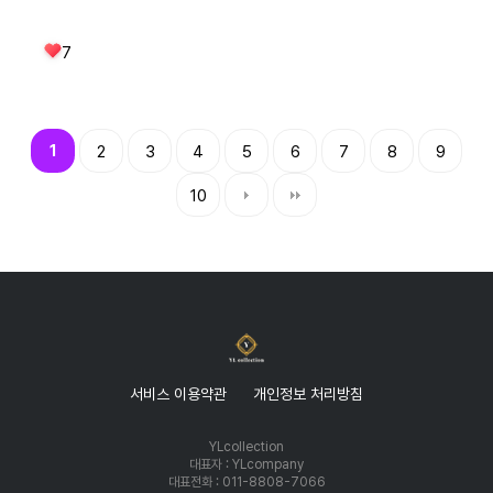
7
1
2
3
4
5
6
7
8
9
10
서비스 이용약관
개인정보 처리방침
YLcollection
대표자 : YLcompany
대표전화 : 011-8808-7066