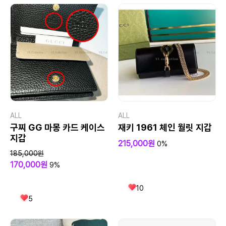
ALL
ALL
구찌 GG 마몽 카드 케이스
재키 1961 체인 월릿 지갑
지갑
215,000원
0%
185,000원
170,000원
9%
10
5