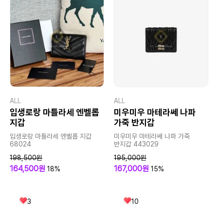
ALL
ALL
입생로랑 마틀라세 엔벨롭
미우미우 마테라쎄 나파
지갑
가죽 반지갑
입생로랑 마틀라세 엔벨롭 지갑
미우미우 마테라쎄 나파 가죽
68024
반지갑 443029
198,500원
195,000원
164,500원
167,000원
18%
15%
3
10