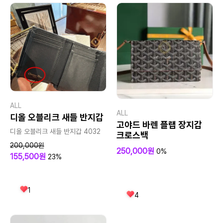
ALL
ALL
디올 오블리크 새들 반지갑
고야드 바렌 플랩 장지갑
디올 오블리크 새들 반지갑 4032
크로스백
200,000원
250,000원
0%
155,500원
23%
1
4