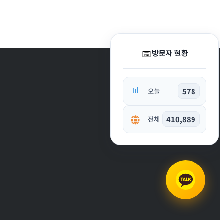
📅
방문자 현황
📊
578
오늘
410,889
전체