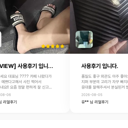
[REVIEW] 사용후기 입니다.
사용후기 입니다.
세요 대표님 ???? 카페 나왔다가
품질도 좋구 외관도 아주 좋아요
 예쁘다고해서 사진 찍어서
지퍼 부분의 고리가 자꾸 빠
내요!! 요즘 정말 편하게 잘 신고
응대를 잘해주셔서 분실된거 
름 내내 신을 듯 ㅎㅎㅎ
없어졌습니다 ㅠㅠ 염치 없지만
-08-06
2026-08-05
 친구가 하나 문의 해달라고 하는데
보내주실수 있으실까요?
 님 리얼후기
유** 님 리얼후기
전달해드리면 찾아주실 수 있나요??