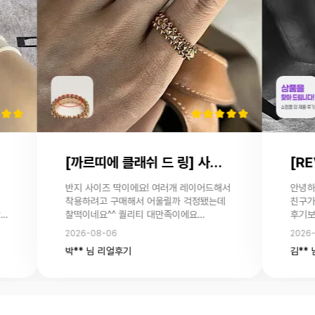
[까르띠에 클래쉬 드 링] 사용후기 입니다.
반지 사이즈 딱이에요! 여러개 레이어드해서
안녕하
착용하려고 구매해서 어울릴까 걱정됐는데
친구가
찰떡이네요^^ 퀄리티 대만족이에요
후기보
감사해요!
다니구 있어요 여
2026-08-06
2026
그리구
박** 님 리얼후기
김**
사진 
통
려서