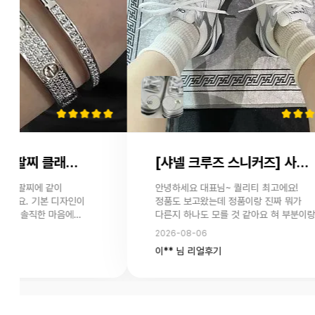
[까르띠에 러브 팔찌 클래식 파베 세팅] 사용후기 입니다.
[샤넬 크루즈 스니커즈] 사용후기 입니다.
골드 팔찌에 같이
안녕하세요 대표님~ 퀄리티 최고에요!
봤어요. 기본 디자인이
정품도 보고왔는데 정품이랑 진짜 뭐가
이라 솔직한 마음에
다른지 하나도 모를 것 같아요 혀 부분이랑
정됐었는데 검수사진
로고도 짱짱하고 마감도 최고에요~ 역시
2026-08-06
도와주시고 친절하게
믿고 주문하는 YL 최고에요! 다만
이** 님 리얼후기
 기다렸어요. 배송은 조금
아쉬웠던건 이 제품은 다른 제품에 비해
퀄리티는 정말 좋고
배송이 너무 오래 걸린 것 같아요 ㅜㅜ 보
네요. 첫 구매였지만
늦어도 3-4주 안에 오던에 이번건 더 걸
또 이용해보려고 합니다.
힘들었었어요 ㅜㅜ 그래도 만족입니다!