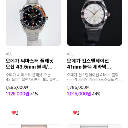
ALL
ALL
오메가 씨마스터 플래닛
오메가 컨스텔레이션
오션 43.5mm 블랙/
41mm 블랙 세라믹
오렌지 베젤 블랙 다이얼
스테인리스강/로즈골드
오메가 씨마스터 플래닛 오션
오메가 컨스텔레이션 41mm 블랙
레더 스트랩
43.5mm 블랙/오렌지 베젤 블랙
세라믹 스테인리스강/로즈골드 레더
다이얼
스트랩
1,895,000원
1,785,000원
1,125,000원
1,015,000원
41%
44%
2
2