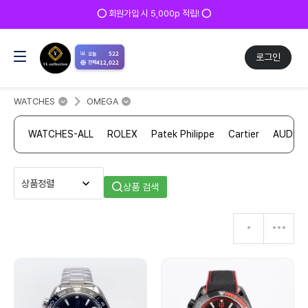
⭕ 회원가입 시 5,000p 적립! ⭕
📊
522
오늘
로그인
412,022
전체
WATCHES
OMEGA
WATCHES-ALL
ROLEX
Patek Philippe
Cartier
AUDEM
상품 검색