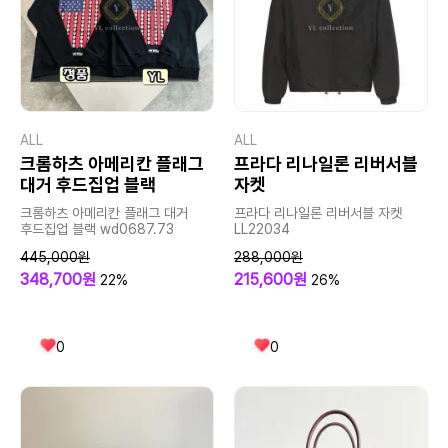
ALL
ALL
크롬하츠 아메리칸 플래그
프라다 리나일론 리버서블
대거 후드집업 블랙
자켓
크롬하츠 아메리칸 플래그 대거
프라다 리나일론 리버서블 자켓
후드집업 블랙 wd0687.73
LL22034
445,000원
288,000원
348,700원
215,600원
22%
26%
0
0