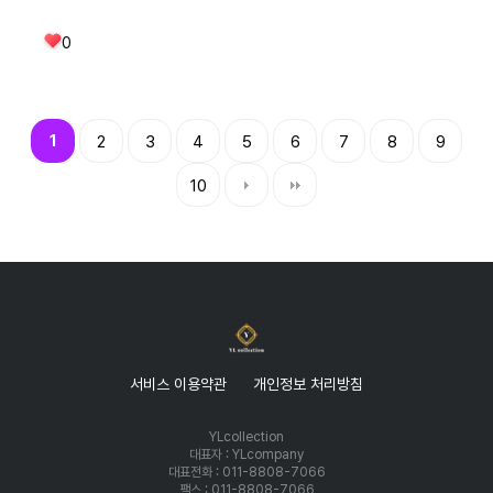
0
1
2
3
4
5
6
7
8
9
10
서비스 이용약관
개인정보 처리방침
YLcollection
대표자 : YLcompany
대표전화 : 011-8808-7066
팩스 : 011-8808-7066