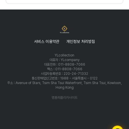
서비스 이용약관
개인정보 처리방침
YLcollection
대표자 : YLcompany
대표전화 : 011-8808-7066
팩스 : 011-8808-7066
사업자등록번호 : 220-24-71332
통신판매업신고번호 : 1988 - 서울특별시 - 0122
주소 : Avenue of Stars, Tsim Sha Tsui Waterfront, Tsim Sha Tsui, Kowloon,
Hong Kong
명품레플리카사이트