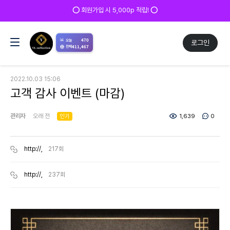
⭕ 회원가입 시 5,000p 적립! ⭕
📊
470
오늘
로그인
411,467
전체
2022.10.03 15:06
고객 감사 이벤트 (마감)
관리자
오래 전
인기
1,639
0
http://,
217회
http://,
237회