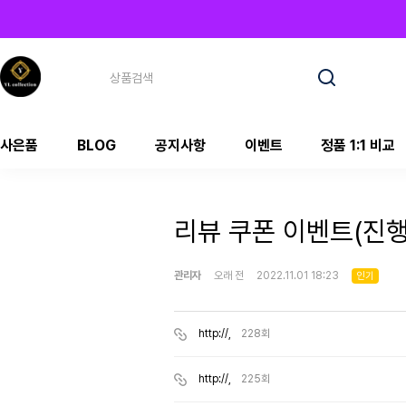
사은품
BLOG
공지사항
이벤트
정품 1:1 비교
리뷰 쿠폰 이벤트(진행
관리자
오래 전
2022.11.01 18:23
인기
http://,
228회
http://,
225회