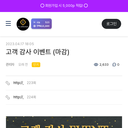
⭕ 회원가입 시 5,000p 적립! ⭕
📊
523
오늘
로그인
410,889
전체
2023.04.17 18:05
고객 감사 이벤트 (마감)
관리자
오래 전
인기
2,633
0
http://,
223회
http://,
224회