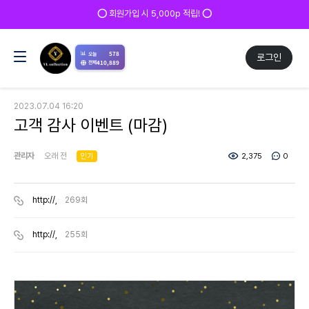
⭕ 회원가입 시 5,000p 적립! ⭕
📊
578
오늘
로그인
410,889
전체
2023.07.04 16:20
고객 감사 이벤트 (마감)
관리자
오래 전
인기
2,375
0
http://,
269회
http://,
255회