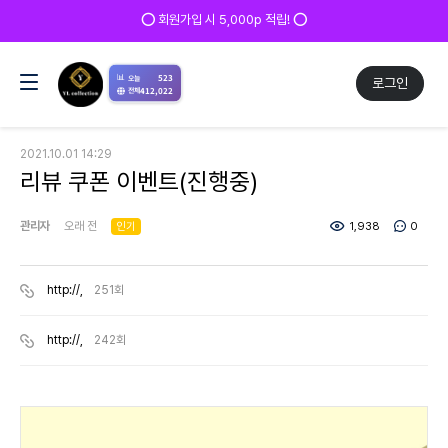
⭕ 회원가입 시 5,000p 적립! ⭕
📊
523
오늘
로그인
412,022
전체
2021.10.01 14:29
리뷰 쿠폰 이벤트(진행중)
관리자
오래 전
인기
1,938
0
http://,
251회
http://,
242회