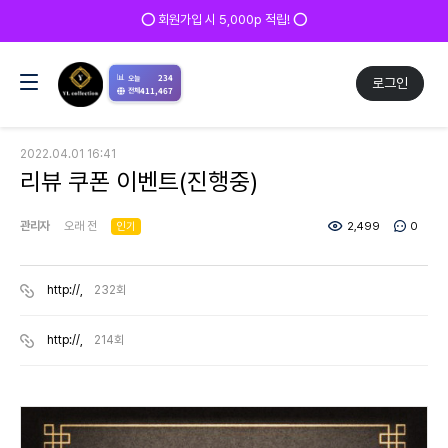
⭕ 회원가입 시 5,000p 적립! ⭕
📊
234
오늘
로그인
411,467
전체
2022.04.01 16:41
리뷰 쿠폰 이벤트(진행중)
관리자
오래 전
인기
2,499
0
http://,
232회
http://,
214회