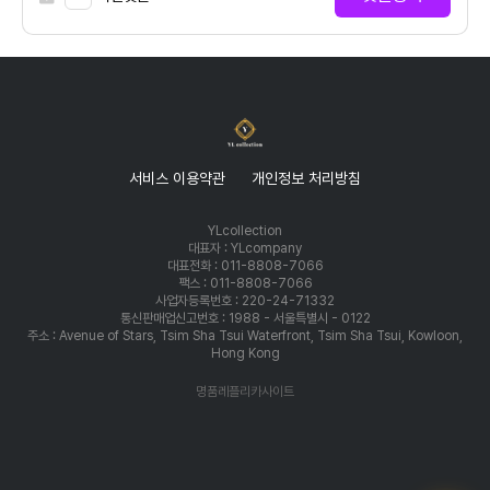
서비스 이용약관
개인정보 처리방침
YLcollection
대표자 : YLcompany
대표전화 : 011-8808-7066
팩스 : 011-8808-7066
사업자등록번호 : 220-24-71332
통신판매업신고번호 : 1988 - 서울특별시 - 0122
주소 : Avenue of Stars, Tsim Sha Tsui Waterfront, Tsim Sha Tsui, Kowloon,
Hong Kong
명품레플리카사이트