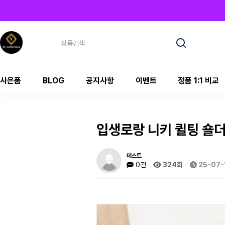
사은품
BLOG
공지사항
이벤트
정품 1:1 비교
입생로랑 니키 퀼팅 숄더
테스트
0건
324회
25-07-