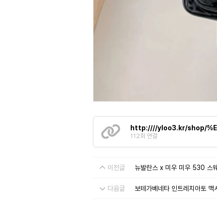
http:////yloo3.kr/s
112회 연결
이전글
뉴발란스 x 미우 미우 530 
다음글
보테가베네타 인트레치아토 맥