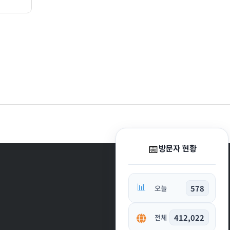
📅
방문자 현황
📊
578
오늘
412,022
전체