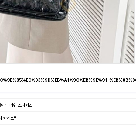
hop/%EC%9E%85%EC%83%9D%EB%A1%9C%EB%9E%91-%EB%8B%
스웨이드 메쉬 스니커즈
시 카세트백