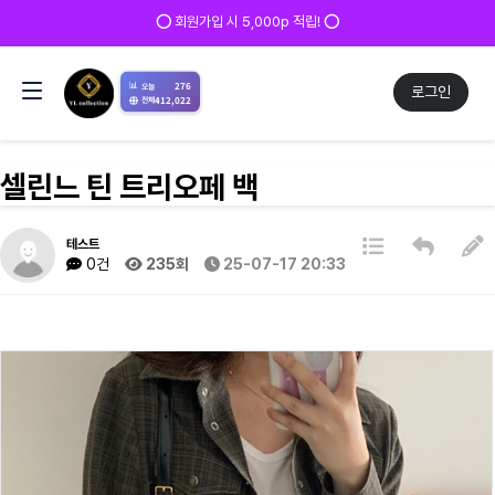
⭕ 회원가입 시 5,000p 적립! ⭕
📊
276
오늘
로그인
412,022
전체
셀린느 틴 트리오페 백
테스트
0건
235회
25-07-17 20:33