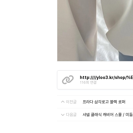
http:////yloo3.kr/
116회 연결
이전글
프라다 삼각로고 블랙 로퍼
다음글
샤넬 클래식 캐비어 스몰 / 미듐