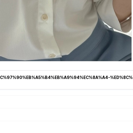
shop/%EC%97%90%EB%A5%B4%EB%A9%94%EC%8A%A4-%ED%8C