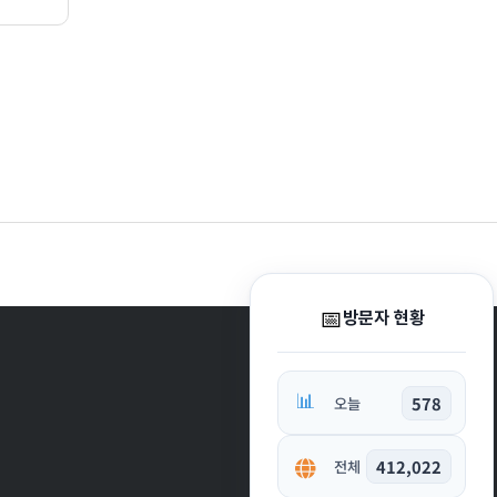
📅
방문자 현황
📊
578
오늘
412,022
전체