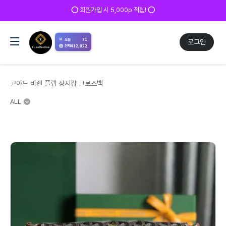
✅ 매일 방문 후 로그
시 5,000p 적립! ⭕
📊
71
오늘
로그인
412,022
전체
고야드 바렌 플랩 장지갑 크로스백
ALL