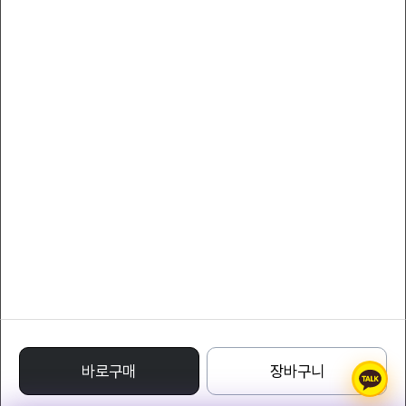
서비스 이용약관
개인정보 처리방침
YLcollection
대표자 : YLcompany
대표전화 : 011-8808-7066
팩스 : 011-8808-7066
사업자등록번호 : 220-24-71332
통신판매업신고번호 : 1988 - 서울특별시 - 0122
주소 : Avenue of Stars, Tsim Sha Tsui Waterfront, Tsim Sha Tsui, Kowloon,
Hong Kong
명품레플리카사이트
바로구매
장바구니