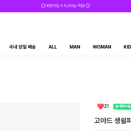
⭕ 회원가입 시 5,000p 적립! ⭕
국내 당일 배송
ALL
MAN
WOMAN
KI
✈️
21
해외배
고야드 생쉴피