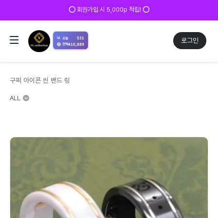
⭕ 회원가입 시 5,000p 적립! ⭕
📊
531
오늘
로그인
410,889
전체
구찌 아이콘 씬 밴드 링
ALL