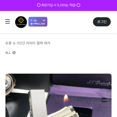
✅ 매일 방문 후 로그인 시 200p 적립! ✅
📊
10
오늘
로그인
412,600
전체
듀퐁 뉴 라인2 라이터 블랙 래커
ALL