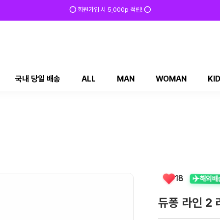
⭕ 회원가입 시 5,000p 적립! ⭕
국내 당일 배송
ALL
MAN
WOMAN
KI
✈️
18
해외배
듀퐁 라인 2