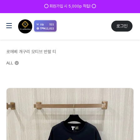
✅ 매일 방문 후 로그인 시 200p 적립! ✅
📊
521
오늘
로그인
412,022
전체
로에베 개구리 모티브 반팔 티
ALL