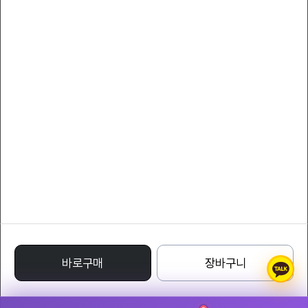
서비스 이용약관
개인정보 처리방침
YLcollection
대표자 : YLcompany
대표전화 : 011-8808-7066
팩스 : 011-8808-7066
사업자등록번호 : 220-24-71332
통신판매업신고번호 : 1988 - 서울특별시 - 0122
주소 : Avenue of Stars, Tsim Sha Tsui Waterfront, Tsim Sha Tsui, Kowloon,
Hong Kong
명품레플리카사이트
바로구매
장바구니