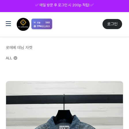
✅ 매일 방문 후 로그인 시 200p 적립! ✅
📊
560
오늘
로그인
412,022
전체
로에베 데님 자켓
ALL