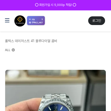
⭕ 회원가입 시 5,000p 적립! ⭕
📊
5
오늘
로그인
411,467
전체
롤렉스 데이저스트 41 블루다이얼 콤비
ALL