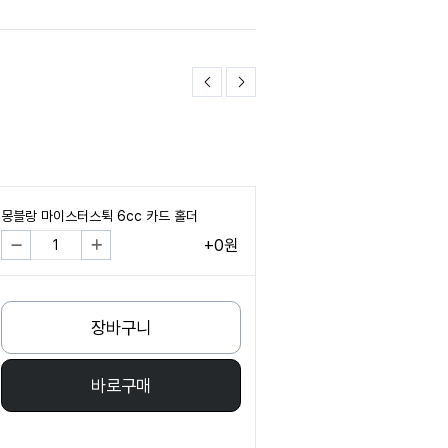
몽블랑 마이스터스튁 6cc 카드 홀더
+0원
장바구니
바로구매