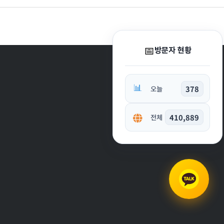
📅
방문자 현황
📊
378
오늘
410,889
전체