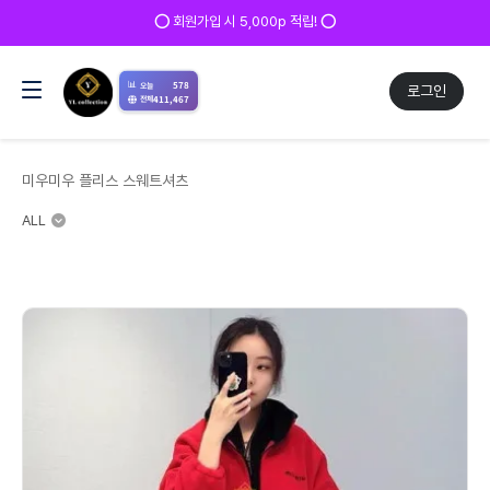
✅ 매일 방문 후 로그인 시 200p 적립! ✅
📊
578
오늘
로그인
411,467
전체
미우미우 플리스 스웨트셔츠
ALL