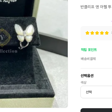
반클리프 앤 아펠 투
적립 포인트
배송비결제
선택옵션
색상