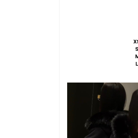
X
S
M