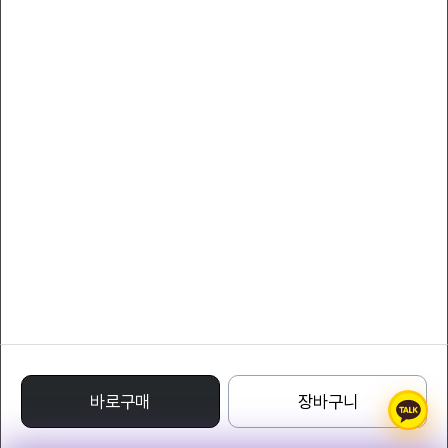
서비스 이용약관
개인정보 처리방침
YLcollection
대표자 : YLcompany
대표전화 : 011-8808-7066
팩스 : 011-8808-7066
사업자등록번호 : 220-24-71332
통신판매업신고번호 : 1988 - 서울특별시 - 0122
주소 : Avenue of Stars, Tsim Sha Tsui Waterfront, Tsim Sha Tsui, Kowloon,
Hong Kong
명품레플리카사이트
바로구매
장바구니