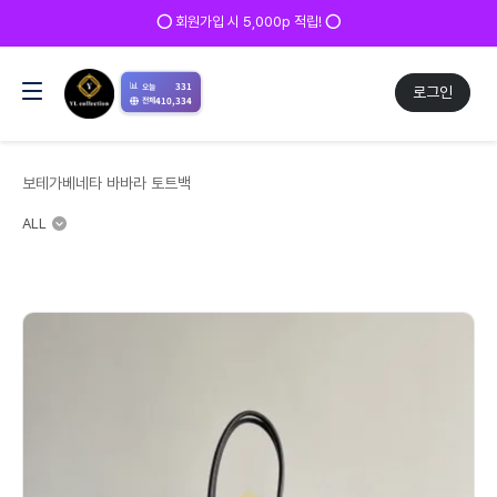
✅ 매일 방문 후 로그
시 5,000p 적립! ⭕
📊
331
오늘
로그인
410,334
전체
보테가베네타 바바라 토트백
ALL