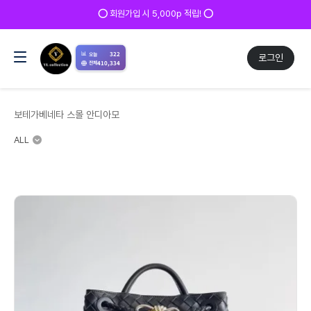
✅ 매일 방문 후 로그인 시 200p 적립! ✅
📊
322
오늘
로그인
410,334
전체
보테가베네타 스몰 안디아모
ALL