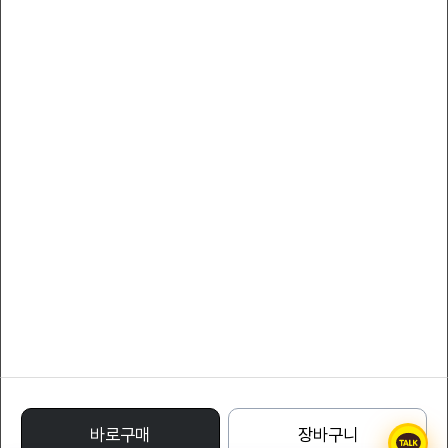
서비스 이용약관
개인정보 처리방침
YLcollection
대표자 : YLcompany
대표전화 : 011-8808-7066
팩스 : 011-8808-7066
사업자등록번호 : 220-24-71332
통신판매업신고번호 : 1988 - 서울특별시 - 0122
주소 : Avenue of Stars, Tsim Sha Tsui Waterfront, Tsim Sha Tsui, Kowloon,
Hong Kong
명품레플리카사이트
바로구매
장바구니